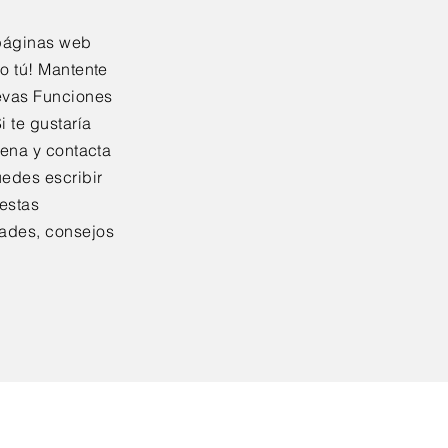
páginas web
o tú! Mantente
evas Funciones
i te gustaría
rena y contacta
edes escribir
uestas
ades, consejos