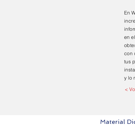
En W
incr
info
en e
obte
con
tus 
inst
y lo
< Vo
Material Di