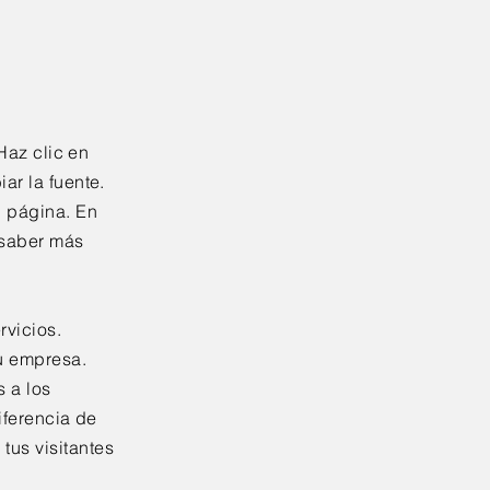
 Haz clic en
ar la fuente.
u página. En
s saber más
rvicios.
u empresa.
s a los
iferencia de
tus visitantes