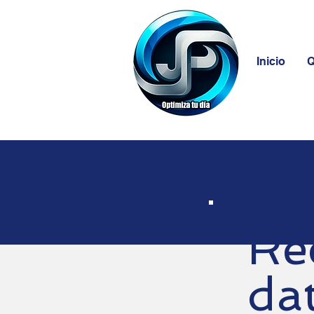
Inicio
Q
Re
da