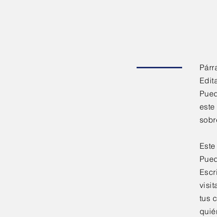
Párr
Edit
Pued
este
sobre
Este
Pued
Escr
visi
tus 
quié